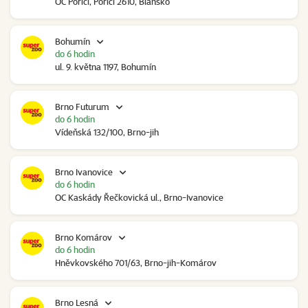
OC Poříčí, Poříčí 2610, Blansko
Bohumín
do 6 hodin
ul. 9. května 1197, Bohumín
Brno Futurum
do 6 hodin
Vídeňská 132/100, Brno-jih
Brno Ivanovice
do 6 hodin
OC Kaskády Řečkovická ul., Brno-Ivanovice
Brno Komárov
do 6 hodin
Hněvkovského 701/63, Brno-jih-Komárov
Brno Lesná