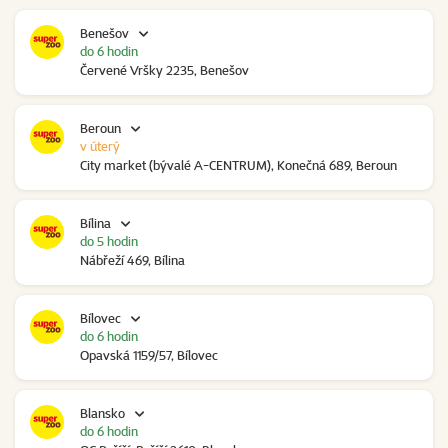
Benešov
do 6 hodin
Červené Vršky 2235, Benešov
Beroun
v úterý
City market (bývalé A-CENTRUM), Konečná 689, Beroun
Bílina
do 5 hodin
Nábřeží 469, Bílina
Bílovec
do 6 hodin
Opavská 1159/57, Bílovec
Blansko
do 6 hodin