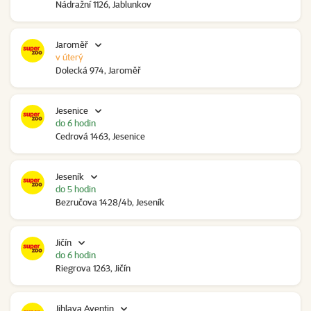
Nádražní 1126, Jablunkov
Jaroměř
v úterý
Dolecká 974, Jaroměř
Jesenice
do 6 hodin
Cedrová 1463, Jesenice
Jeseník
do 5 hodin
Bezručova 1428/4b, Jeseník
Jičín
do 6 hodin
Riegrova 1263, Jičín
Jihlava Aventin