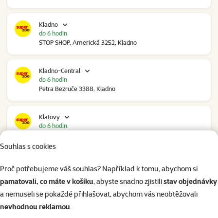
Kladno
do 6 hodin
STOP SHOP, Americká 3252, Kladno
Kladno-Central
do 6 hodin
Petra Bezruče 3388, Kladno
Klatovy
do 6 hodin
NC Škodovka, Domažlická 948, Klatovy
Souhlas s cookies
Kolín
Proč potřebujeme váš souhlas? Například k tomu, abychom si
do 5 hodin
pamatovali, co máte v košíku
, abyste snadno zjistili
stav objednávky
Polepská 979, Kolín
a nemuseli se pokaždé přihlašovat, abychom vás neobtěžovali
nevhodnou reklamou
.
Kolín Ovčáry