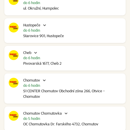
do 6 hodin
ul. Okružní, Humpolec
Hustopeče
do 6 hodin
Starovice 901, Hustopeče
Cheb
do 6 hodin
Pivovarská 1677, Cheb 2
Chomutov
do 6 hodin
S1 CENTER Chomutov Obchodní zóna 266, Otvice -
Chomutov
Chomutov Chomutovka
do 5 hodin
OC Chomutovka Dr. Farského 4732, Chomutov