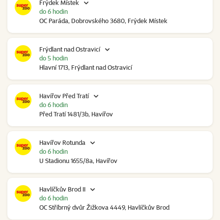
Frýdek Místek
do 6 hodin
OC Paráda, Dobrovského 3680, Frýdek Místek
Frýdlant nad Ostravicí
do 5 hodin
Hlavní 1713, Frýdlant nad Ostravicí
Havířov Před Tratí
do 6 hodin
Před Tratí 1481/3b, Havířov
Havířov Rotunda
do 6 hodin
U Stadionu 1655/8a, Havířov
Havlíčkův Brod II
do 6 hodin
OC Stříbrný dvůr Žižkova 4449, Havlíčkův Brod