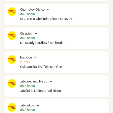
Chomutov Otvice
do 6 hodin
S1 CENTER Obchodní zóna 331, Otvice
Chrudim
do 6 hodin
Dr. Milady Horákové 11, Chrudim
Ivančice
v úterý
Oslavanská 1597/118, Ivančice
Jablonec nad Nisou
do 6 hodin
Jateční 2, Jablonec nad Nisou
Jablunkov
do 6 hodin