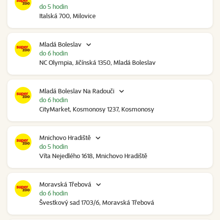
do 5 hodin
Italská 700, Milovice
Mladá Boleslav
do 6 hodin
NC Olympia, Jičínská 1350, Mladá Boleslav
Mladá Boleslav Na Radouči
do 6 hodin
CityMarket, Kosmonosy 1237, Kosmonosy
Mnichovo Hradiště
do 5 hodin
Víta Nejedlého 1618, Mnichovo Hradiště
Moravská Třebová
do 6 hodin
Švestkový sad 1703/6, Moravská Třebová