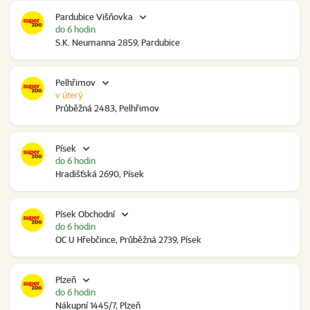
Pardubice Višňovka
do 6 hodin
S.K. Neumanna 2859, Pardubice
Pelhřimov
v úterý
Průběžná 2483, Pelhřimov
Písek
do 6 hodin
Hradišťská 2690, Písek
Písek Obchodní
do 6 hodin
OC U Hřebčince, Průběžná 2739, Písek
Plzeň
do 6 hodin
Nákupní 1445/7, Plzeň