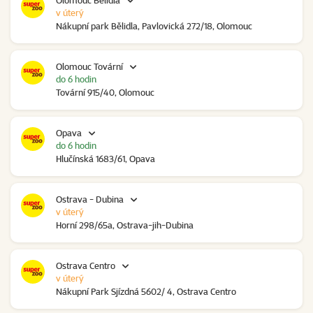
Olomouc Bělidla
v úterý
Nákupní park Bělidla, Pavlovická 272/18, Olomouc
Olomouc Tovární
do 6 hodin
Tovární 915/40, Olomouc
Opava
do 6 hodin
Hlučínská 1683/61, Opava
Ostrava - Dubina
v úterý
Horní 298/65a, Ostrava-jih-Dubina
Ostrava Centro
v úterý
Nákupní Park Sjízdná 5602/ 4, Ostrava Centro