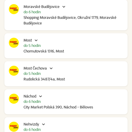
Moravské Budějovice
do 6 hodin
Shopping Moravské Budějovice, Okružní 1779, Moravské
Budějovice
Most
do 5 hodin
Chomutovská 1316, Most
Most Čechova
do 5 hodin
Rudolická 3487/4a, Most
Náchod
do 6 hodin
City Market Polská 390, Náchod - Běloves
Nehvizdy
do 6 hodin