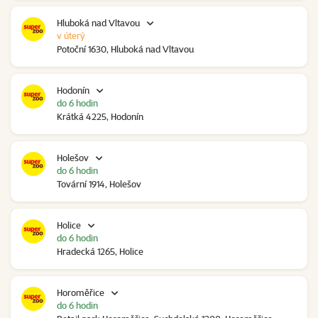
Hluboká nad Vltavou
v úterý
Potoční 1630, Hluboká nad Vltavou
Hodonín
do 6 hodin
Krátká 4225, Hodonín
Holešov
do 6 hodin
Tovární 1914, Holešov
Holice
do 6 hodin
Hradecká 1265, Holice
Horoměřice
do 6 hodin