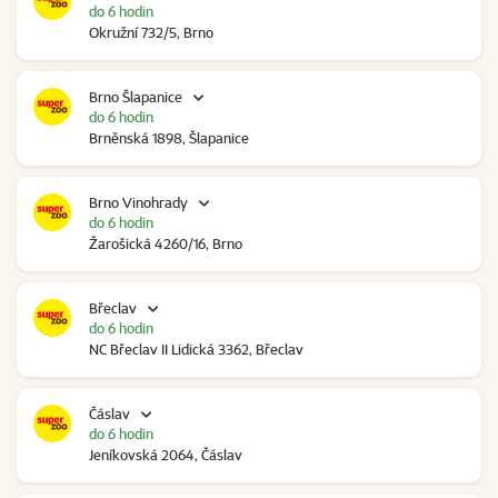
do 6 hodin
Okružní 732/5, Brno
Brno Šlapanice
do 6 hodin
Brněnská 1898, Šlapanice
Brno Vinohrady
do 6 hodin
Žarošická 4260/16, Brno
Břeclav
do 6 hodin
NC Břeclav II Lidická 3362, Břeclav
Čáslav
do 6 hodin
Jeníkovská 2064, Čáslav