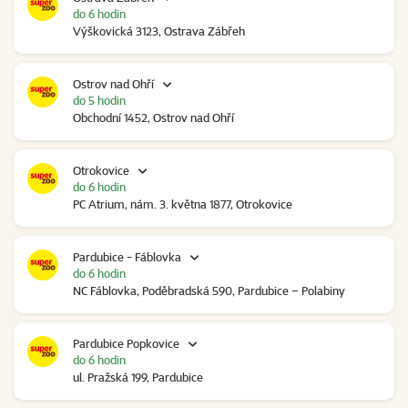
do 6 hodin
Výškovická 3123, Ostrava Zábřeh
Ostrov nad Ohří
do 5 hodin
Obchodní 1452, Ostrov nad Ohří
Otrokovice
do 6 hodin
PC Atrium, nám. 3. května 1877, Otrokovice
Pardubice - Fáblovka
do 6 hodin
NC Fáblovka, Poděbradská 590, Pardubice – Polabiny
Pardubice Popkovice
do 6 hodin
ul. Pražská 199, Pardubice