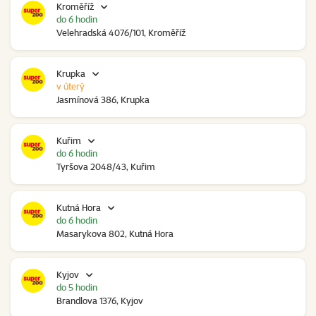
Kroměříž
do 6 hodin
Velehradská 4076/101, Kroměříž
Krupka
v úterý
Jasmínová 386, Krupka
Kuřim
do 6 hodin
Tyršova 2048/43, Kuřim
Kutná Hora
do 6 hodin
Masarykova 802, Kutná Hora
Kyjov
do 5 hodin
Brandlova 1376, Kyjov