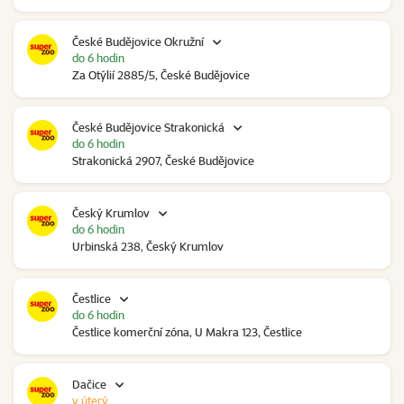
České Budějovice Okružní
do 6 hodin
Za Otýlií 2885/5, České Budějovice
České Budějovice Strakonická
do 6 hodin
Strakonická 2907, České Budějovice
Český Krumlov
do 6 hodin
Urbinská 238, Český Krumlov
Čestlice
do 6 hodin
Čestlice komerční zóna, U Makra 123, Čestlice
Dačice
v úterý