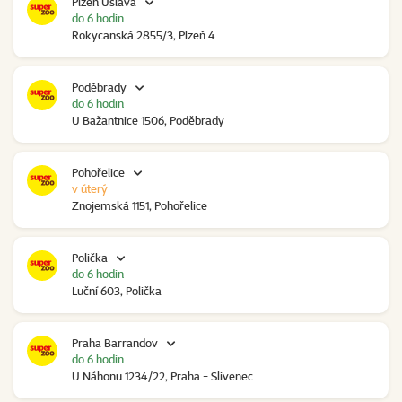
Plzeň Úslava
do 6 hodin
Rokycanská 2855/3, Plzeň 4
Poděbrady
do 6 hodin
U Bažantnice 1506, Poděbrady
Pohořelice
v úterý
Znojemská 1151, Pohořelice
Polička
do 6 hodin
Luční 603, Polička
Praha Barrandov
do 6 hodin
U Náhonu 1234/22, Praha - Slivenec