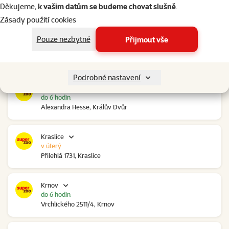
do 6 hodin
Děkujeme,
k vašim datům se budeme chovat slušně
.
Ovčáry 304, Ovčáry
Zásady použití cookies
Pouze nezbytné
Přijmout vše
Kozomín
do 6 hodin
RP Kozomín č.p. 508, Kozomín
Podrobné nastavení
Králův Dvůr
do 6 hodin
Alexandra Hesse, Králův Dvůr
Kraslice
v úterý
Přilehlá 1731, Kraslice
Krnov
do 6 hodin
Vrchlického 2511/4, Krnov