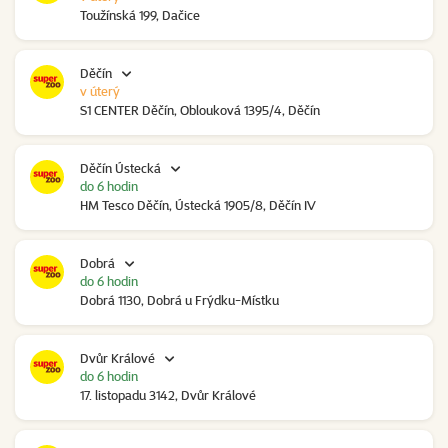
Toužínská 199, Dačice
Děčín
v úterý
S1 CENTER Děčín, Oblouková 1395/4, Děčín
Děčín Ústecká
do 6 hodin
HM Tesco Děčín, Ústecká 1905/8, Děčín IV
Dobrá
do 6 hodin
Dobrá 1130, Dobrá u Frýdku-Místku
Dvůr Králové
do 6 hodin
17. listopadu 3142, Dvůr Králové