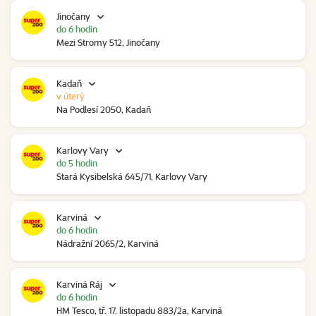
Jinočany
do 6 hodin
Mezi Stromy 512, Jinočany
Kadaň
v úterý
Na Podlesí 2050, Kadaň
Karlovy Vary
do 5 hodin
Stará Kysibelská 645/71, Karlovy Vary
Karviná
do 6 hodin
Nádražní 2065/2, Karviná
Karviná Ráj
do 6 hodin
HM Tesco, tř. 17. listopadu 883/2a, Karviná