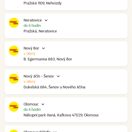
Pražská 1109, Nehvizdy
Neratovice
do 6 hodin
Pražská, Neratovice
Nový Bor
v úterý
B. Egermanna 883, Nový Bor
Nový Jičín - Šenov
v úterý
Dukelská 684, Šenov u Nového Jičína
Olomouc
do 6 hodin
Nákupní park Haná, Kafkova 471/29, Olomouc