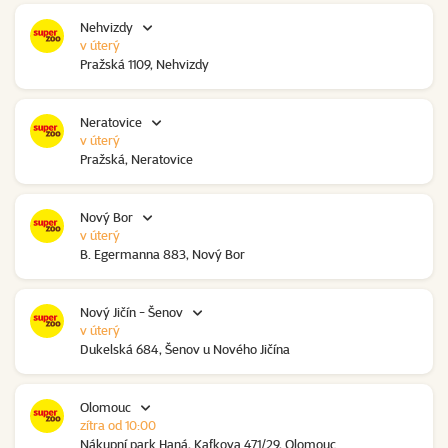
Nehvizdy
v úterý
Pražská 1109, Nehvizdy
Neratovice
v úterý
Pražská, Neratovice
Nový Bor
v úterý
B. Egermanna 883, Nový Bor
Nový Jičín - Šenov
v úterý
Dukelská 684, Šenov u Nového Jičína
Olomouc
zítra od 10:00
Nákupní park Haná, Kafkova 471/29, Olomouc