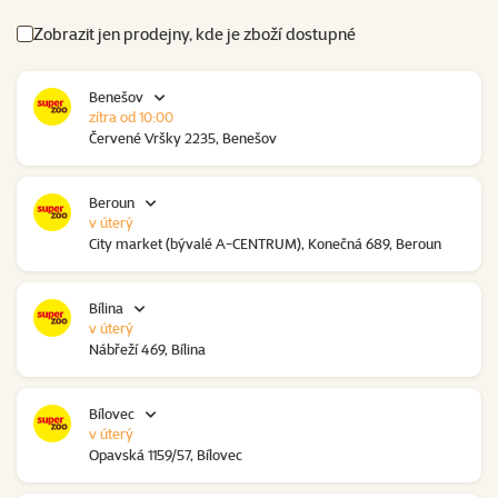
Zobrazit jen prodejny, kde je zboží dostupné
Benešov
zítra od 10:00
Červené Vršky 2235, Benešov
Beroun
v úterý
City market (bývalé A-CENTRUM), Konečná 689, Beroun
Bílina
v úterý
Nábřeží 469, Bílina
Bílovec
v úterý
Opavská 1159/57, Bílovec