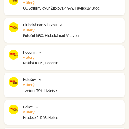
v úterý
OC Stříbrný dvůr Žižkova 4449, Havlíčkův Brod
Hluboká nad Vltavou
v úterý
Potoční 1630, Hluboká nad Vltavou
Hodonín
v úterý
Krátká 4225, Hodonín
Holešov
v úterý
Tovární 1914, Holešov
Holice
v úterý
Hradecká 1265, Holice