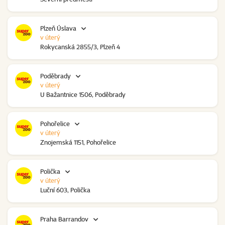
Plzeň Úslava
v úterý
Rokycanská 2855/3, Plzeň 4
Poděbrady
v úterý
U Bažantnice 1506, Poděbrady
Pohořelice
v úterý
Znojemská 1151, Pohořelice
Polička
v úterý
Luční 603, Polička
Praha Barrandov