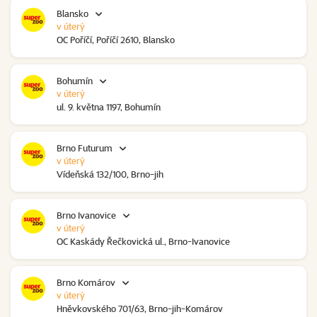
Blansko
v úterý
OC Poříčí, Poříčí 2610, Blansko
Bohumín
v úterý
ul. 9. května 1197, Bohumín
Brno Futurum
v úterý
Vídeňská 132/100, Brno-jih
Brno Ivanovice
v úterý
OC Kaskády Řečkovická ul., Brno-Ivanovice
Brno Komárov
v úterý
Hněvkovského 701/63, Brno-jih-Komárov