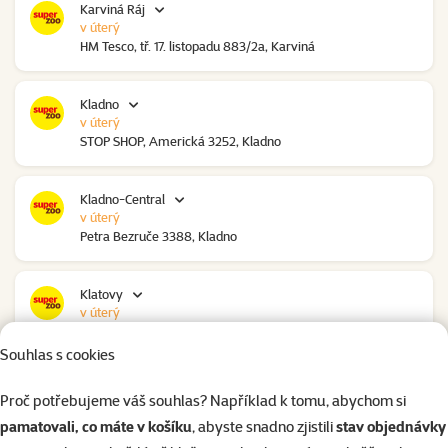
Karviná Ráj
v úterý
HM Tesco, tř. 17. listopadu 883/2a, Karviná
Kladno
v úterý
STOP SHOP, Americká 3252, Kladno
Kladno-Central
v úterý
Petra Bezruče 3388, Kladno
Klatovy
v úterý
NC Škodovka, Domažlická 948, Klatovy
Souhlas s cookies
Kolín
Proč potřebujeme váš souhlas? Například k tomu, abychom si
v úterý
pamatovali, co máte v košíku
, abyste snadno zjistili
stav objednávky
Polepská 979, Kolín