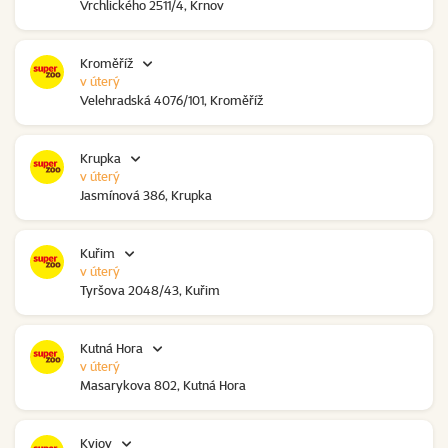
Vrchlického 2511/4, Krnov
Kroměříž
v úterý
Velehradská 4076/101, Kroměříž
Krupka
v úterý
Jasmínová 386, Krupka
Kuřim
v úterý
Tyršova 2048/43, Kuřim
Kutná Hora
v úterý
Masarykova 802, Kutná Hora
Kyjov