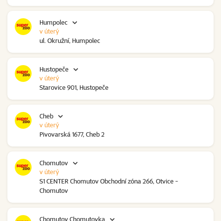
Humpolec
v úterý
ul. Okružní, Humpolec
Hustopeče
v úterý
Starovice 901, Hustopeče
Cheb
v úterý
Pivovarská 1677, Cheb 2
Chomutov
v úterý
S1 CENTER Chomutov Obchodní zóna 266, Otvice -
Chomutov
Chomutov Chomutovka