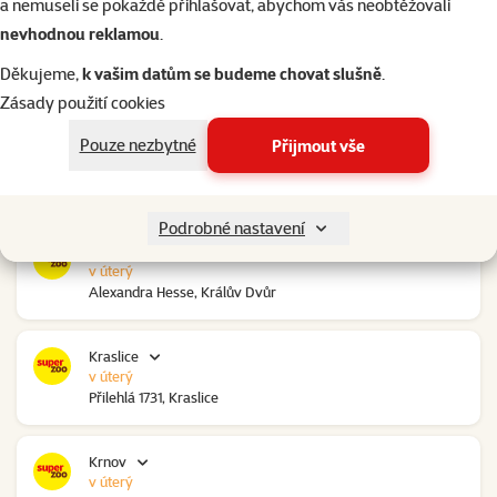
a nemuseli se pokaždé přihlašovat, abychom vás neobtěžovali
nevhodnou reklamou
.
Kolín Ovčáry
v úterý
Děkujeme,
k vašim datům se budeme chovat slušně
.
Ovčáry 304, Ovčáry
Zásady použití cookies
Pouze nezbytné
Přijmout vše
Kozomín
zítra od 10:00
RP Kozomín č.p. 508, Kozomín
Podrobné nastavení
Králův Dvůr
v úterý
Alexandra Hesse, Králův Dvůr
Kraslice
v úterý
Přilehlá 1731, Kraslice
Krnov
v úterý