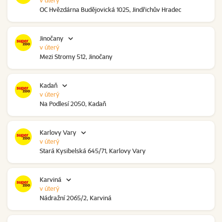
v úterý
OC Hvězdárna Budějovická 1025, Jindřichův Hradec
Jinočany
v úterý
Mezi Stromy 512, Jinočany
Kadaň
v úterý
Na Podlesí 2050, Kadaň
Karlovy Vary
v úterý
Stará Kysibelská 645/71, Karlovy Vary
Karviná
v úterý
Nádražní 2065/2, Karviná