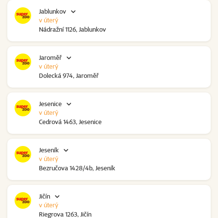
Jablunkov
v úterý
Nádražní 1126, Jablunkov
Jaroměř
v úterý
Dolecká 974, Jaroměř
Jesenice
v úterý
Cedrová 1463, Jesenice
Jeseník
v úterý
Bezručova 1428/4b, Jeseník
Jičín
v úterý
Riegrova 1263, Jičín