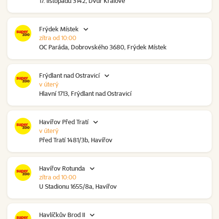
17. listopadu 3142, Dvůr Králové
Frýdek Místek
zítra od 10:00
OC Paráda, Dobrovského 3680, Frýdek Místek
Frýdlant nad Ostravicí
v úterý
Hlavní 1713, Frýdlant nad Ostravicí
Havířov Před Tratí
v úterý
Před Tratí 1481/3b, Havířov
Havířov Rotunda
zítra od 10:00
U Stadionu 1655/8a, Havířov
Havlíčkův Brod II