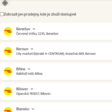
Seřadit podle aktuální polohy
Zobrazit jen prodejny, kde je zboží dostupné
Benešov
Červené Vršky 2235, Benešov
Beroun
City market (bývalé A-CENTRUM), Konečná 689, Beroun
Bílina
Nábřeží 469, Bílina
Bílovec
Opavská 1159/57, Bílovec
Blansko