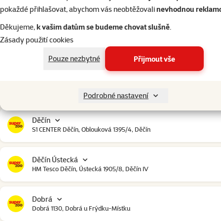
Český Krumlov
pokaždé přihlašovat, abychom vás neobtěžovali
nevhodnou reklam
Urbinská 238, Český Krumlov
Děkujeme,
k vašim datům se budeme chovat slušně
.
Zásady použití cookies
Čestlice
Čestlice komerční zóna, U Makra 123, Čestlice
Pouze nezbytné
Přijmout vše
Dačice
Toužínská 199, Dačice
Podrobné nastavení
Děčín
S1 CENTER Děčín, Oblouková 1395/4, Děčín
Děčín Ústecká
HM Tesco Děčín, Ústecká 1905/8, Děčín IV
Dobrá
Dobrá 1130, Dobrá u Frýdku-Místku