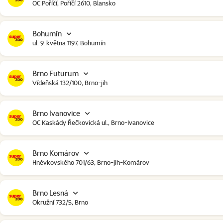
OC Poříčí, Poříčí 2610, Blansko
Bohumín
ul. 9. května 1197, Bohumín
Brno Futurum
Vídeňská 132/100, Brno-jih
Brno Ivanovice
OC Kaskády Řečkovická ul., Brno-Ivanovice
Brno Komárov
Hněvkovského 701/63, Brno-jih-Komárov
Brno Lesná
Okružní 732/5, Brno