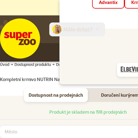
Advantix
Krm
Máte dotaz?
E-sh
Úvod
Dostupnost produktu
Dostupnost produktu
Kompletní krmivo NUTRIN Nature pro králíky 750g
Dostupnost na prodejnách
Doručení kurýre
Dostupnost na prodejnách
Produkt je skladem na 198 prodejnách