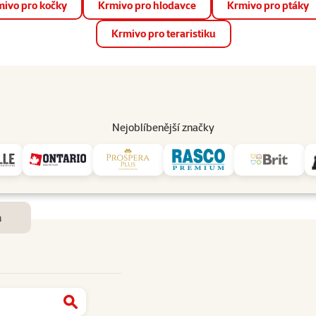
ivo pro kočky
Krmivo pro hlodavce
Krmivo pro ptáky
📱 Stáhněte si novou aplikaci Super zoo.
Více informací
Krmivo pro teraristiku
op
Akce a slevy
Prodejny
Služby
Poradna
Pomá
206
Nejoblíbenější značky
Dostupnost a doručení
m
Najít