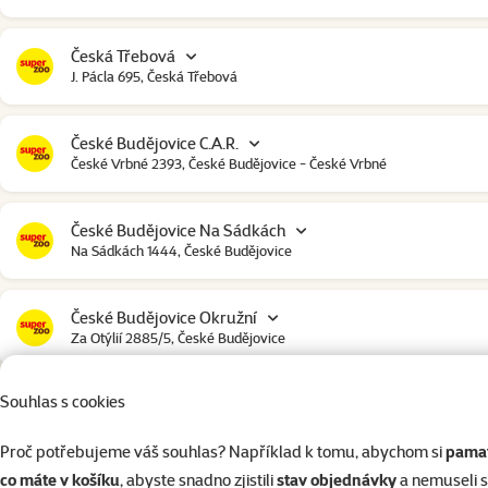
Česká Třebová
J. Pácla 695, Česká Třebová
České Budějovice C.A.R.
České Vrbné 2393, České Budějovice - České Vrbné
České Budějovice Na Sádkách
Na Sádkách 1444, České Budějovice
České Budějovice Okružní
Za Otýlií 2885/5, České Budějovice
Souhlas s cookies
České Budějovice Strakonická
Strakonická 2907, České Budějovice
Proč potřebujeme váš souhlas? Například k tomu, abychom si
pamat
co máte v košíku
, abyste snadno zjistili
stav objednávky
a nemuseli 